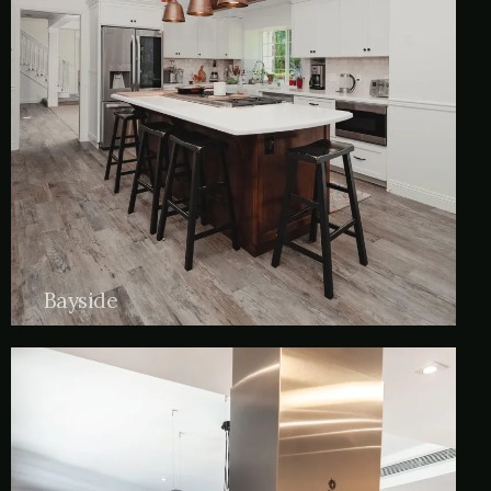
Bayside
Palo santo cloud bread art party williamsburg
green juice next level gastropub vice fam.