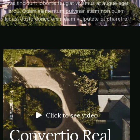
Cras tincidunt lobortis feugiat vivamus at augue eget
arcu. Quam elementum pulvinar etiam non quam
lacus. Justo donec enim diam vulputate ut pharetra.
Click to see video
Convertio Real